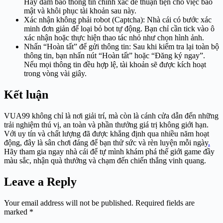
Hãy đảm bảo thông tin chính xác để thuận tiện cho việc bảo
mật và khôi phục tài khoản sau này.
Xác nhận không phải robot (Captcha): Nhà cái có bước xác
minh đơn giản để loại bỏ bot tự động. Bạn chỉ cần tick vào ô
xác nhận hoặc thực hiện thao tác nhỏ như chọn hình ảnh.
Nhấn “Hoàn tất” để gửi thông tin: Sau khi kiểm tra lại toàn bộ
thông tin, bạn nhấn nút “Hoàn tất” hoặc “Đăng ký ngay”.
Nếu mọi thông tin đều hợp lệ, tài khoản sẽ được kích hoạt
trong vòng vài giây.
Kết luận
VUA99 không chỉ là nơi giải trí, mà còn là cánh cửa dẫn đến những
trải nghiệm thú vị, an toàn và phần thưởng giá trị không giới hạn.
Với uy tín và chất lượng đã được khẳng định qua nhiều năm hoạt
động, đây là sân chơi đáng để bạn thử sức và rèn luyện mỗi ngày
.
Hãy tham gia ngay nhà cái để tự mình khám phá thế giới game đầy
màu sắc, nhận quà thưởng và chạm đến chiến thắng vinh quang.
Leave a Reply
Your email address will not be published.
Required fields are
marked
*