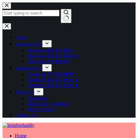
Skip
to
content
No
results
Home
Instagram Bio
Instagram Bio For Boys
Instagram Bio For Girls-👧
Instagram Vip Bio 💎
Facebook Bio
Facebook VIP Bio💎👑
Facebook Bio For Boys👦
Facebook Bio For Girls 👧
About Us
Disclaimer
Terms and Conditions
Privacy Policy
Contact Us
Home