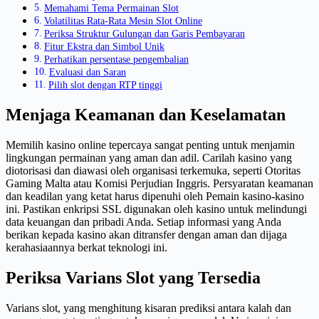
Memahami Tema Permainan Slot
Volatilitas Rata-Rata Mesin Slot Online
Periksa Struktur Gulungan dan Garis Pembayaran
Fitur Ekstra dan Simbol Unik
Perhatikan persentase pengembalian
Evaluasi dan Saran
Pilih slot dengan RTP tinggi
Menjaga Keamanan dan Keselamatan
Memilih kasino online tepercaya sangat penting untuk menjamin
lingkungan permainan yang aman dan adil. Carilah kasino yang
diotorisasi dan diawasi oleh organisasi terkemuka, seperti Otoritas
Gaming Malta atau Komisi Perjudian Inggris. Persyaratan keamanan
dan keadilan yang ketat harus dipenuhi oleh Pemain kasino-kasino
ini. Pastikan enkripsi SSL digunakan oleh kasino untuk melindungi
data keuangan dan pribadi Anda. Setiap informasi yang Anda
berikan kepada kasino akan ditransfer dengan aman dan dijaga
kerahasiaannya berkat teknologi ini.
Periksa Varians Slot yang Tersedia
Varians slot, yang menghitung kisaran prediksi antara kalah dan