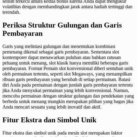
selisih terkecil antara kedua bonus karena Anda dapat mengukur
volatilitas dengan membandingkan jarak antara hadiah tertinggi dan
terendah.
Periksa Struktur Gulungan dan Garis
Pembayaran
Garis yang melintasi gulungan dan menentukan kombinasi
pemenang dikenal sebagai garis pembayaran. Sementara slot
kontemporer dapat menawarkan puluhan atau bahkan ratusan
peluang untuk menang, slot klasik hanya memiliki beberapa garis
pembayaran. Format Pemain slot konvensional diberi sentuhan unik
oleh permainan tertentu, seperti slot Megaways, yang menampilkan
ribuan garis pembayaran yang berubah di setiap permainan. Batasi
diri Anda pada permainan dengan jumlah garis pembayaran tertentu
jika Anda menyukai permainan yang lebih konvensional. Namun,
mencoba permainan dengan struktur gulungan dan pendekatan yang
berbeda untuk menang mungkin merupakan pilihan yang bagus jika
Anda mencari sesuatu yang lebih inovatif dan aktif.
Fitur Ekstra dan Simbol Unik
Fitur ekstra dan simbol unik pada mesin slot merupakan faktor