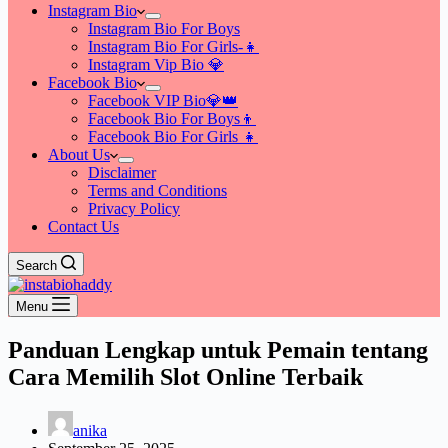
Instagram Bio
Instagram Bio For Boys
Instagram Bio For Girls-👧
Instagram Vip Bio 💎
Facebook Bio
Facebook VIP Bio💎👑
Facebook Bio For Boys👦
Facebook Bio For Girls 👧
About Us
Disclaimer
Terms and Conditions
Privacy Policy
Contact Us
Search
Menu
Panduan Lengkap untuk Pemain tentang
Cara Memilih Slot Online Terbaik
anika