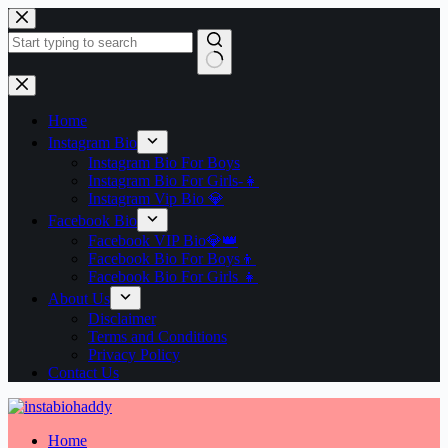
Skip
to
content
No
results
Home
Instagram Bio
Instagram Bio For Boys
Instagram Bio For Girls-👧
Instagram Vip Bio 💎
Facebook Bio
Facebook VIP Bio💎👑
Facebook Bio For Boys👦
Facebook Bio For Girls 👧
About Us
Disclaimer
Terms and Conditions
Privacy Policy
Contact Us
Home