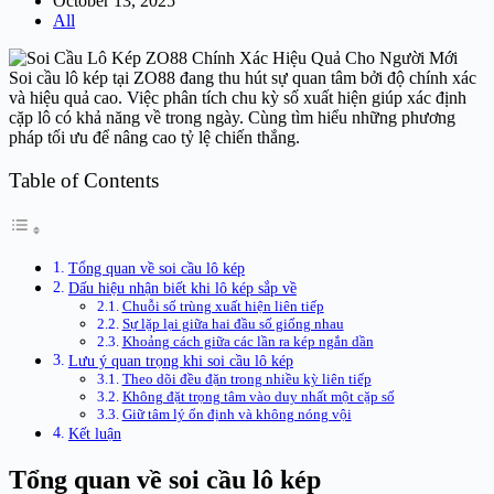
October 13, 2025
All
Soi cầu lô kép tại ZO88 đang thu hút sự quan tâm bởi độ chính xác
và hiệu quả cao. Việc phân tích chu kỳ số xuất hiện giúp xác định
cặp lô có khả năng về trong ngày. Cùng tìm hiểu những phương
pháp tối ưu để nâng cao tỷ lệ chiến thắng.
Table of Contents
Tổng quan về soi cầu lô kép
Dấu hiệu nhận biết khi lô kép sắp về
Chuỗi số trùng xuất hiện liên tiếp
Sự lặp lại giữa hai đầu số giống nhau
Khoảng cách giữa các lần ra kép ngắn dần
Lưu ý quan trọng khi soi cầu lô kép
Theo dõi đều đặn trong nhiều kỳ liên tiếp
Không đặt trọng tâm vào duy nhất một cặp số
Giữ tâm lý ổn định và không nóng vội
Kết luận
Tổng quan về soi cầu lô kép