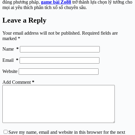
đúng phương pháp,
game bài Zo88
trở thành lựa chọn lý tưởng cho
mọi ai yêu thích phân tích xổ số chuyên sâu.
Leave a Reply
Your email address will not be published.
Required fields are
marked
*
Name
*
Email
*
Website
Add Comment
*
Save my name, email and website in this browser for the next