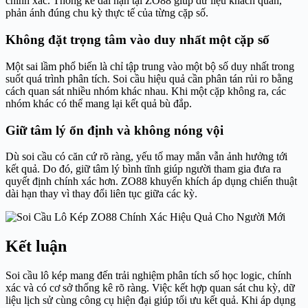
chính xác. Thống kê dài hạn tại ZO88 giúp dữ liệu khách quan,
phản ánh đúng chu kỳ thực tế của từng cặp số.
Không đặt trọng tâm vào duy nhất một cặp số
Một sai lầm phổ biến là chỉ tập trung vào một bộ số duy nhất trong
suốt quá trình phân tích. Soi cầu hiệu quả cần phân tán rủi ro bằng
cách quan sát nhiều nhóm khác nhau. Khi một cặp không ra, các
nhóm khác có thể mang lại kết quả bù đắp.
Giữ tâm lý ổn định và không nóng vội
Dù soi cầu có căn cứ rõ ràng, yếu tố may mắn vẫn ảnh hưởng tới
kết quả. Do đó, giữ tâm lý bình tĩnh giúp người tham gia đưa ra
quyết định chính xác hơn. ZO88 khuyến khích áp dụng chiến thuật
dài hạn thay vì thay đổi liên tục giữa các kỳ.
Kết luận
Soi cầu lô kép mang đến trải nghiệm phân tích số học logic, chính
xác và có cơ sở thống kê rõ ràng. Việc kết hợp quan sát chu kỳ, dữ
liệu lịch sử cùng công cụ hiện đại giúp tối ưu kết quả. Khi áp dụng