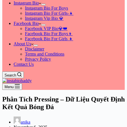
Instagram Bio
Instagram Bio For Boys
Instagram Bio For Girls-👧
Instagram Vip Bio 💎
Facebook Bio
Facebook VIP Bio💎👑
Facebook Bio For Boys👦
Facebook Bio For Girls 👧
About Us
Disclaimer
Terms and Conditions
Privacy Policy
Contact Us
Search
Menu
Phân Tích Pressing – Dữ Liệu Quyết Định
Kết Quả Bóng Đá
anika