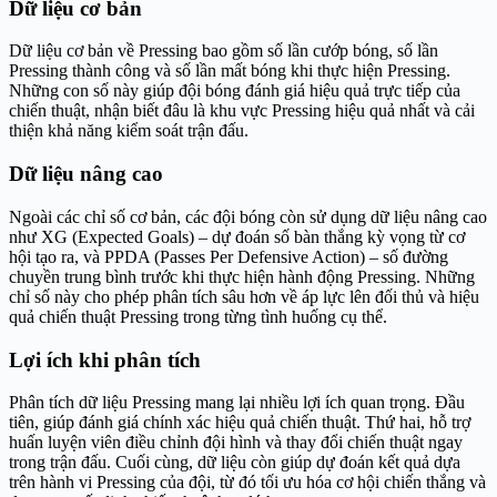
Dữ liệu cơ bản
Dữ liệu cơ bản về Pressing bao gồm số lần cướp bóng, số lần
Pressing thành công và số lần mất bóng khi thực hiện Pressing.
Những con số này giúp đội bóng đánh giá hiệu quả trực tiếp của
chiến thuật, nhận biết đâu là khu vực Pressing hiệu quả nhất và cải
thiện khả năng kiểm soát trận đấu.
Dữ liệu nâng cao
Ngoài các chỉ số cơ bản, các đội bóng còn sử dụng dữ liệu nâng cao
như XG (Expected Goals) – dự đoán số bàn thắng kỳ vọng từ cơ
hội tạo ra, và PPDA (Passes Per Defensive Action) – số đường
chuyền trung bình trước khi thực hiện hành động Pressing. Những
chỉ số này cho phép phân tích sâu hơn về áp lực lên đối thủ và hiệu
quả chiến thuật Pressing trong từng tình huống cụ thể.
Lợi ích khi phân tích
Phân tích dữ liệu Pressing mang lại nhiều lợi ích quan trọng. Đầu
tiên, giúp đánh giá chính xác hiệu quả chiến thuật. Thứ hai, hỗ trợ
huấn luyện viên điều chỉnh đội hình và thay đổi chiến thuật ngay
trong trận đấu. Cuối cùng, dữ liệu còn giúp dự đoán kết quả dựa
trên hành vi Pressing của đội, từ đó tối ưu hóa cơ hội chiến thắng và