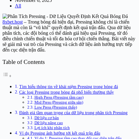
November 6, 2025
All
8xbet.host
– Trong bóng đá hiện đại, Pressing không chỉ là chiến
thuật mà còn là “vũ khí” quyết định kết quả trận đấu. Qua dữ liệu
phân tích, các đội bóng có thể đánh giá hiệu quả Pressing, từ đó
điều chỉnh chiến thuật và tối đa hóa cơ hội chiến thắng. Bài viết này
sẽ giải mã vai trò của Pressing và cách dữ liệu ảnh hưởng trực tiếp
đến cục diện trận đấu.
Table of Contents
Tìm hiểu thông tin về khái niệm Pressing trong bóng đá
Các loại Pressing trong bóng đá phổ biến thường thấy
High Press (Pressing tầm cao)
Mid Press (Pressing giữa sân)
Low Press (Pressing thấp)
Đánh giá tầm quan trọng của dữ liệu trong phân tích Pressing
Dữ liệu cơ bản
Dữ liệu nâng cao
Lợi ích khi phân tích
Ví dụ Pressing ảnh hưởng tới kết quả trận đấu
Ví dụ 1: Pressing tầm cao thay đổi cục diện trận đấu