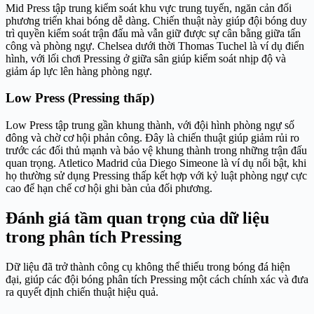
Mid Press tập trung kiểm soát khu vực trung tuyến, ngăn cản đối
phương triển khai bóng dễ dàng. Chiến thuật này giúp đội bóng duy
trì quyền kiểm soát trận đấu mà vẫn giữ được sự cân bằng giữa tấn
công và phòng ngự. Chelsea dưới thời Thomas Tuchel là ví dụ điển
hình, với lối chơi Pressing ở giữa sân giúp kiểm soát nhịp độ và
giảm áp lực lên hàng phòng ngự.
Low Press (Pressing thấp)
Low Press tập trung gần khung thành, với đội hình phòng ngự số
đông và chờ cơ hội phản công. Đây là chiến thuật giúp giảm rủi ro
trước các đối thủ mạnh và bảo vệ khung thành trong những trận đấu
quan trọng. Atletico Madrid của Diego Simeone là ví dụ nổi bật, khi
họ thường sử dụng Pressing thấp kết hợp với kỷ luật phòng ngự cực
cao để hạn chế cơ hội ghi bàn của đối phương.
Đánh giá tầm quan trọng của dữ liệu
trong phân tích Pressing
Dữ liệu đã trở thành công cụ không thể thiếu trong bóng đá hiện
đại, giúp các đội bóng phân tích Pressing một cách chính xác và đưa
ra quyết định chiến thuật hiệu quả.