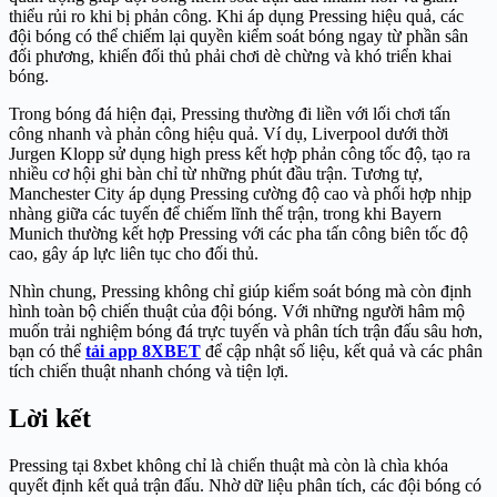
thiểu rủi ro khi bị phản công. Khi áp dụng Pressing hiệu quả, các
đội bóng có thể chiếm lại quyền kiểm soát bóng ngay từ phần sân
đối phương, khiến đối thủ phải chơi dè chừng và khó triển khai
bóng.
Trong bóng đá hiện đại, Pressing thường đi liền với lối chơi tấn
công nhanh và phản công hiệu quả. Ví dụ, Liverpool dưới thời
Jurgen Klopp sử dụng high press kết hợp phản công tốc độ, tạo ra
nhiều cơ hội ghi bàn chỉ từ những phút đầu trận. Tương tự,
Manchester City áp dụng Pressing cường độ cao và phối hợp nhịp
nhàng giữa các tuyến để chiếm lĩnh thế trận, trong khi Bayern
Munich thường kết hợp Pressing với các pha tấn công biên tốc độ
cao, gây áp lực liên tục cho đối thủ.
Nhìn chung, Pressing không chỉ giúp kiểm soát bóng mà còn định
hình toàn bộ chiến thuật của đội bóng. Với những người hâm mộ
muốn trải nghiệm bóng đá trực tuyến và phân tích trận đấu sâu hơn,
bạn có thể
tải app 8XBET
để cập nhật số liệu, kết quả và các phân
tích chiến thuật nhanh chóng và tiện lợi.
Lời kết
Pressing tại 8xbet không chỉ là chiến thuật mà còn là chìa khóa
quyết định kết quả trận đấu. Nhờ dữ liệu phân tích, các đội bóng có