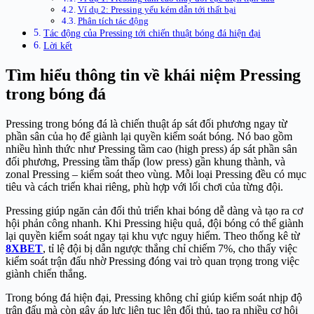
Ví dụ 2: Pressing yếu kém dẫn tới thất bại
Phân tích tác động
Tác động của Pressing tới chiến thuật bóng đá hiện đại
Lời kết
Tìm hiểu thông tin về khái niệm Pressing
trong bóng đá
Pressing trong bóng đá là chiến thuật áp sát đối phương ngay từ
phần sân của họ để giành lại quyền kiểm soát bóng. Nó bao gồm
nhiều hình thức như Pressing tầm cao (high press) áp sát phần sân
đối phương, Pressing tầm thấp (low press) gần khung thành, và
zonal Pressing – kiểm soát theo vùng. Mỗi loại Pressing đều có mục
tiêu và cách triển khai riêng, phù hợp với lối chơi của từng đội.
Pressing giúp ngăn cản đối thủ triển khai bóng dễ dàng và tạo ra cơ
hội phản công nhanh. Khi Pressing hiệu quả, đội bóng có thể giành
lại quyền kiểm soát ngay tại khu vực nguy hiểm. Theo thống kê từ
8XBET
, tỉ lệ đội bị dẫn ngược thắng chỉ chiếm 7%, cho thấy việc
kiểm soát trận đấu nhờ Pressing đóng vai trò quan trọng trong việc
giành chiến thắng.
Trong bóng đá hiện đại, Pressing không chỉ giúp kiểm soát nhịp độ
trận đấu mà còn gây áp lực liên tục lên đối thủ, tạo ra nhiều cơ hội