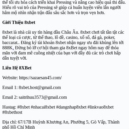
thể tối ưu hóa cách triển khai Pressing và nâng cao hiệu quả thi đấu.
Hiểu rõ vai trò của Pressing sẽ giúp cả huấn luyện viên lẫn người
hâm mộ nhìn nhận trận đấu sâu sắc hơn và trọn vẹn hơn.
Giới Thiệu 8xbet
8xbet là nhà cái uy tín hàng đầu Châu Âu. 8xbet chơi tất tần tật các
thể loại cá cược, từ thể thao, lô đề, casino, xổ số, đá gà, poker,
baccarat.. Đăng ký tài khoản 8xbet nhận ngay ưu đãi khủng lên tới
888K
.
Đừng bỏ lỡ cơ hội tham gia 8xBet ngay hôm nay để thỏa
mãn với đam mê cuồng nhiệt của bạn với đầy đủ các trò chơi hấp
dẫn tuyệt vời.
Liên Hệ 8XBet
Website:
https://sazaesan45.com/
Email 1: 8xbet.host@gmail.com
Email 2: saitrihuu3573@gmail.com
Hastag: #8xbet #nhacai8xbet #dangnhap8xbet #linkvao8xbet
#8xbethost
Địa chỉ: 67/17B Huỳnh Khương An, Phường 5, Gò Vấp, Thành
phố Hồ Chí Minh