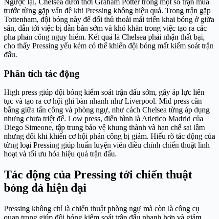
Ngược lại, Chelsea dưới thời Graham Potter trong một số trận mùa
trước từng gặp vấn đề khi Pressing không hiệu quả. Trong trận gặp
Tottenham, đội bóng này để đối thủ thoải mái triển khai bóng ở giữa
sân, dẫn tới việc bị dẫn bàn sớm và khó khăn trong việc tạo ra các
pha phản công nguy hiểm. Kết quả là Chelsea phải nhận thất bại,
cho thấy Pressing yếu kém có thể khiến đội bóng mất kiểm soát trận
đấu.
Phân tích tác động
High press giúp đội bóng kiểm soát trận đấu sớm, gây áp lực liên
tục và tạo ra cơ hội ghi bàn nhanh như Liverpool. Mid press cân
bằng giữa tấn công và phòng ngự, như cách Chelsea từng áp dụng
nhưng chưa triệt để. Low press, điển hình là Atletico Madrid của
Diego Simeone, tập trung bảo vệ khung thành và hạn chế sai lầm
nhưng đôi khi khiến cơ hội phản công bị giảm. Hiểu rõ tác động của
từng loại Pressing giúp huấn luyện viên điều chỉnh chiến thuật linh
hoạt và tối ưu hóa hiệu quả trận đấu.
Tác động của Pressing tới chiến thuật
bóng đá hiện đại
Pressing không chỉ là chiến thuật phòng ngự mà còn là công cụ
quan trọng giúp đội bóng kiểm soát trận đấu nhanh hơn và giảm