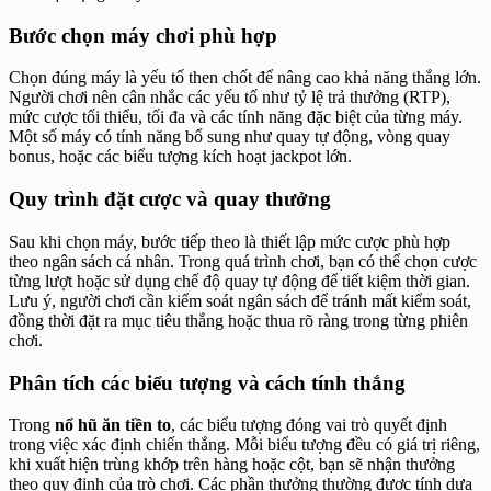
Bước chọn máy chơi phù hợp
Chọn đúng máy là yếu tố then chốt để nâng cao khả năng thắng lớn.
Người chơi nên cân nhắc các yếu tố như tỷ lệ trả thưởng (RTP),
mức cược tối thiểu, tối đa và các tính năng đặc biệt của từng máy.
Một số máy có tính năng bổ sung như quay tự động, vòng quay
bonus, hoặc các biểu tượng kích hoạt jackpot lớn.
Quy trình đặt cược và quay thưởng
Sau khi chọn máy, bước tiếp theo là thiết lập mức cược phù hợp
theo ngân sách cá nhân. Trong quá trình chơi, bạn có thể chọn cược
từng lượt hoặc sử dụng chế độ quay tự động để tiết kiệm thời gian.
Lưu ý, người chơi cần kiểm soát ngân sách để tránh mất kiểm soát,
đồng thời đặt ra mục tiêu thắng hoặc thua rõ ràng trong từng phiên
chơi.
Phân tích các biểu tượng và cách tính thắng
Trong
nổ hũ ăn tiền to
, các biểu tượng đóng vai trò quyết định
trong việc xác định chiến thắng. Mỗi biểu tượng đều có giá trị riêng,
khi xuất hiện trùng khớp trên hàng hoặc cột, bạn sẽ nhận thưởng
theo quy định của trò chơi. Các phần thưởng thường được tính dựa