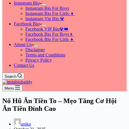
Instagram Bio
Instagram Bio For Boys
Instagram Bio For Girls-👧
Instagram Vip Bio 💎
Facebook Bio
Facebook VIP Bio💎👑
Facebook Bio For Boys👦
Facebook Bio For Girls 👧
About Us
Disclaimer
Terms and Conditions
Privacy Policy
Contact Us
Search
Menu
Nổ Hũ Ăn Tiền To – Mẹo Tăng Cơ Hội
Ăn Tiền Đỉnh Cao
anika